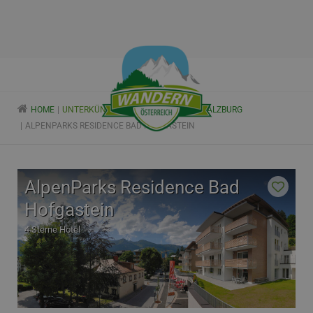
HOME
UNTERKÜNFTE
WANDERHOTELS
SALZBURG
ALPENPARKS RESIDENCE BAD HOFGASTEIN
AlpenParks Residence Bad
Hofgastein
4 Sterne Hotel