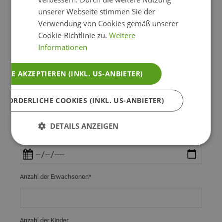
Wohl entlang des Weges – ein echter Traum für
unserer Webseite stimmen Sie der
Bergfexe und solche, die es noch werden wollen.
Verwendung von Cookies gemäß unserer
Cookie-Richtlinie zu.
Weitere
mehr lesen
Informationen
Unverbindliche Anfrage
ALLE AKZEPTIEREN (INKL. US-ANBIETER)
Anreise*
RFORDERLICHE COOKIES (INKL. US-ANBIETER)
DETAILS ANZEIGEN
Abreise*
Anzahl der Erwachsenen*
Anzahl der Kinder