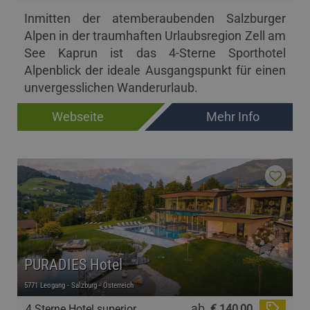
Inmitten der atemberaubenden Salzburger
Alpen in der traumhaften Urlaubsregion Zell am
See Kaprun ist das 4-Sterne Sporthotel
Alpenblick der ideale Ausgangspunkt für einen
unvergesslichen Wanderurlaub.
Webseite
Mehr Info
PURADIES Hotel
5771 Leogang - Salzburg - Österreich
ab
4 Sterne Hotel superior
€ 140,00