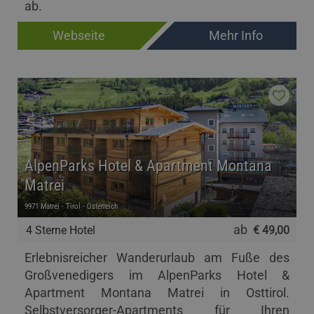
ab.
Webseite
Mehr Info
AlpenParks Hotel & Apartment Montana
Matrei
9971 Matrei - Tirol - Österreich
ab
4 Sterne Hotel
€ 49,00
Erlebnisreicher Wanderurlaub am Fuße des
Großvenedigers im AlpenParks Hotel &
Apartment Montana Matrei in Osttirol.
Selbstversorger-Apartments für Ihren