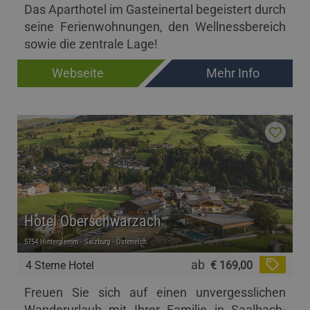
Das Aparthotel im Gasteinertal begeistert durch
seine Ferienwohnungen, den Wellnessbereich
sowie die zentrale Lage!
Webseite
Mehr Info
Hotel Oberschwarzach
5754 Hinterglemm - Salzburg - Österreich
ab
4 Sterne Hotel
€ 169,00
Freuen Sie sich auf einen unvergesslichen
Wanderurlaub mit Ihrer Familie in Saalbach-