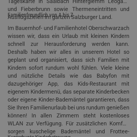
Tageskarte in Saalbach Hinterglemm Leogang
und Fieberbrunn sowie Thermeneintritten und
Familienfreundlich von A bis Z
Ausflugszielen im ganzen Salzburger Land.
Im Bauernhof- und Familienhotel Oberschwarzach
wissen wir, dass ein Urlaub mit kleinen Kindern
schnell zur Herausforderung werden kann.
Deshalb haben wir alles in unserem Hotel so
geplant und organisiert, dass sich Familien mit
Kindern sofort rundum wohl fühlen. Viele kleine
und nützliche Details wie das Babyfon mit
dazugehöriger App, das Kids-Restaurant mit
eigenem Kindermenü, das separate Kinderbecken
oder eigene Kinder-Bademäntel garantieren, dass
Sie Ihren Familienurlaub bei uns rundum genießen
können! In allen Zimmern steht kostenloses
WLAN zur Verfügung. Für zusätzlichen Komfort
sorgen kuschelige Bademäntel und Frottee-