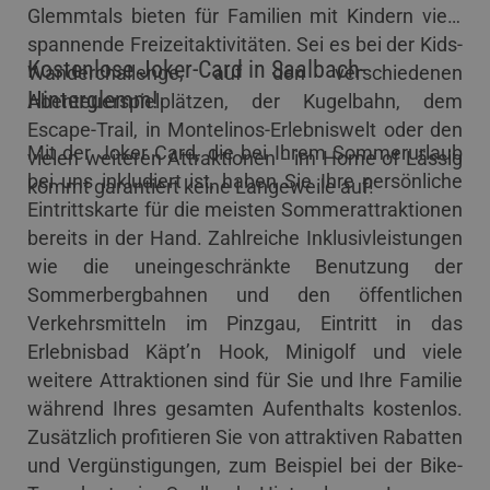
Glemmtals bieten für Familien mit Kindern viele
spannende Freizeitaktivitäten. Sei es bei der Kids-
Kostenlose Joker-Card in Saalbach-
Wanderchallenge, auf den verschiedenen
Hinterglemm!
Abenteuerspielplätzen, der Kugelbahn, dem
Escape-Trail, in Montelinos-Erlebniswelt oder den
Mit der Joker Card, die bei Ihrem Sommerurlaub
vielen weiteren Attraktionen - im Home of Lässig
bei uns inkludiert ist, haben Sie Ihre persönliche
kommt garantiert keine Langeweile auf!
Eintrittskarte für die meisten Sommerattraktionen
bereits in der Hand. Zahlreiche Inklusivleistungen
wie die uneingeschränkte Benutzung der
Sommerbergbahnen und den öffentlichen
Verkehrsmitteln im Pinzgau, Eintritt in das
Erlebnisbad Käpt’n Hook, Minigolf und viele
weitere Attraktionen sind für Sie und Ihre Familie
während Ihres gesamten Aufenthalts kostenlos.
Zusätzlich profitieren Sie von attraktiven Rabatten
und Vergünstigungen, zum Beispiel bei der Bike-