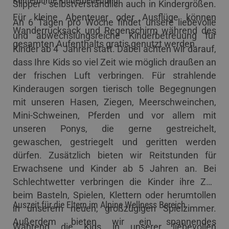
Kunterbunte Kinderbetreuung
Slipper - selbstverständlich auch in Kindergrößen.
Für kleine Abenteuer oder Ausflüge können
An 6 Tagen pro Woche findet unsere liebevolle
Wanderrucksack und Regenschirm während des
und abwechslungsreiche Kinderbetreuung für
gesamten Aufenthalts gratis genutzt werden.
Kinder ab 4 Jahren statt. Dabei achten wir darauf,
dass Ihre Kids so viel Zeit wie möglich draußen an
der frischen Luft verbringen. Für strahlende
Kinderaugen sorgen tierisch tolle Begegnungen
mit unseren Hasen, Ziegen, Meerschweinchen,
Mini-Schweinen, Pferden und vor allem mit
unseren Ponys, die gerne gestreichelt,
gewaschen, gestriegelt und geritten werden
dürfen. Zusätzlich bieten wir Reitstunden für
Erwachsene und Kinder ab 5 Jahren an. Bei
Schlechtwetter verbringen die Kinder ihre Zeit
beim Basteln, Spielen, Klettern oder herumtollen
Auszeit für die Eltern im Alpine Wellness Bereich
in unserem neuen, großzügigen Spielzimmer.
Außerdem bieten wir ein spannendes
Während die Kids in unserer liebevollen