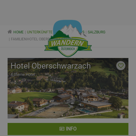
HOME
UNTERKÜNFTE
WANDERHOTELS
SALZBURG
FAMILIENHOTEL OBERSCHWARZACH
Hotel Oberschwarzach
4 Sterne Hotel
INFO