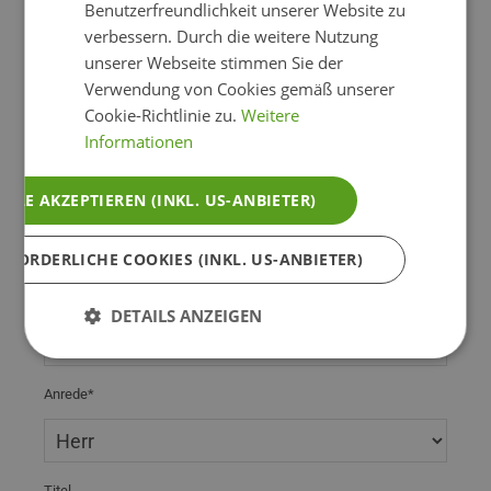
Benutzerfreundlichkeit unserer Website zu
Anreise*
ein Stück Kuchen auf unserer Sonnenterrasse und
verbessern. Durch die weitere Nutzung
lassen Ihren Gedanken freien Lauf - alles kann,
unserer Webseite stimmen Sie der
nichts muss. Immerhin haben Sie Urlaub!
Verwendung von Cookies gemäß unserer
Abreise*
Cookie-Richtlinie zu.
Weitere
Informationen
ALLE AKZEPTIEREN (INKL. US-ANBIETER)
Anzahl der Erwachsenen*
RFORDERLICHE COOKIES (INKL. US-ANBIETER)
Anzahl der Kinder
DETAILS ANZEIGEN
Anrede*
Titel