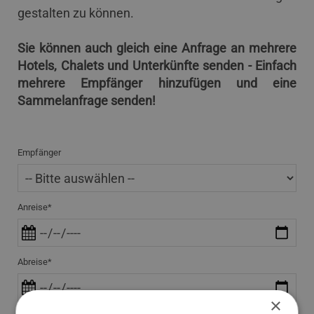
gestalten zu können.
Sie können auch gleich eine Anfrage an mehrere
Hotels, Chalets und Unterkünfte senden - Einfach
mehrere Empfänger hinzufügen und eine
Sammelanfrage senden!
Empfänger
Anreise*
Abreise*
×