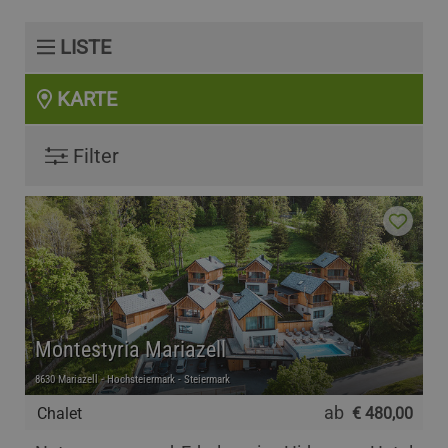
LISTE
KARTE
Filter
Montestyria Mariazell
8630 Mariazell - Hochsteiermark - Steiermark
ab
Chalet
€ 480,00