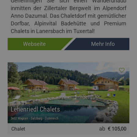
Genehmigen Sie sich einen Wanderurlaub
inmitten der Zillertaler Bergwelt im Alpendorf
Anno Dazumal. Das Chaletdorf mit gemütlicher
Dorfbar, Alpinvital Badehütte und Premium
Chalets in Lanersbach im Tuxertal!
Webseite
Mehr Info
Lehenriedl Chalets
5602 Wagrain - Salzburg - Österreich
ab
Chalet
€ 105,00