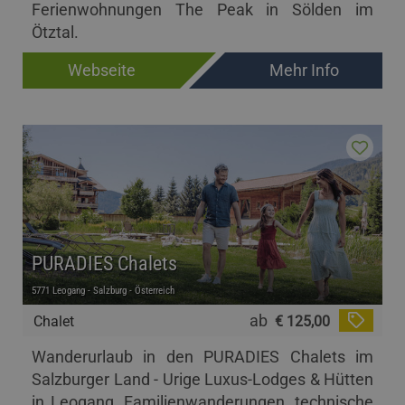
Ferienwohnungen The Peak in Sölden im
Ötztal.
Webseite
Mehr Info
PURADIES Chalets
5771 Leogang - Salzburg - Österreich
ab
Chalet
€ 125,00
Wanderurlaub in den PURADIES Chalets im
Salzburger Land - Urige Luxus-Lodges & Hütten
in Leogang. Familienwanderungen, technische