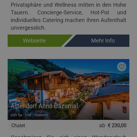
Privatsphäre und Wellness mitten in den Hohe
Tauern. Concierge-Service, Hot-Pot und
individuelles Catering machen Ihren Aufenthalt
unvergesslich.
Webseite
Mehr Info
Alpendorf Anno Dazumal
6293 Tux - Tirol - Österreich
ab
Chalet
€ 230,00