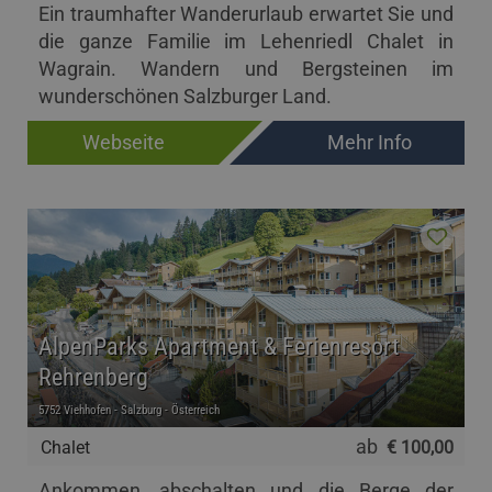
Ein traumhafter Wanderurlaub erwartet Sie und
die ganze Familie im Lehenriedl Chalet in
Wagrain. Wandern und Bergsteinen im
wunderschönen Salzburger Land.
Webseite
Mehr Info
AlpenParks Apartment & Ferienresort
Rehrenberg
5752 Viehhofen - Salzburg - Österreich
ab
Chalet
€ 100,00
Ankommen, abschalten und die Berge der