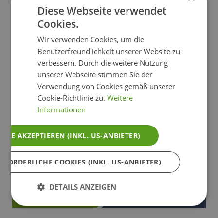
Diese Webseite verwendet
Cookies.
Wir verwenden Cookies, um die
Benutzerfreundlichkeit unserer Website zu
verbessern. Durch die weitere Nutzung
Trattlers Hof-Chalets
unserer Webseite stimmen Sie der
9546 Bad Kleinkirchheim - Kärnten - Österreich
Verwendung von Cookies gemäß unserer
ab
Chalet
Cookie-Richtlinie zu.
Weitere
€ 112,50
Informationen
Unvergessliche Wandertage in Bad
Kleinkirchheim in den Trattlers Hof-Chalets.
ALLE AKZEPTIEREN (INKL. US-ANBIETER)
Diese liegen mitten in den Kärntner
Nockbergen und bieten den idealen
RFORDERLICHE COOKIES (INKL. US-ANBIETER)
Ausgangspunkt für entspannte Spaziergäng
und aussichtsreiche Wandertouren.
DETAILS ANZEIGEN
Webseite
Mehr Info