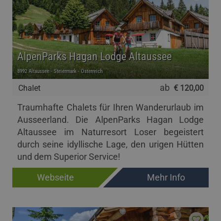
AlpenParks Hagan Lodge Altaussee
8992 Altaussee - Steiermark - Österreich
ab
Chalet
€ 120,00
Traumhafte Chalets für Ihren Wanderurlaub im
Ausseerland. Die AlpenParks Hagan Lodge
Altaussee im Naturresort Loser begeistert
durch seine idyllische Lage, den urigen Hütten
und dem Superior Service!
Webseite
Mehr Info