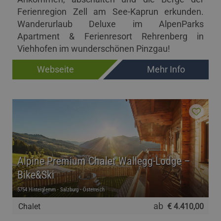
Ferienregion Zell am See-Kaprun erkunden.
Wanderurlaub Deluxe im AlpenParks
Apartment & Ferienresort Rehrenberg in
Viehhofen im wunderschönen Pinzgau!
Webseite
Mehr Info
Alpine Premium Chalet Wallegg-Lodge –
Bike&Ski
5754 Hinterglemm - Salzburg - Österreich
ab
Chalet
€ 4.410,00