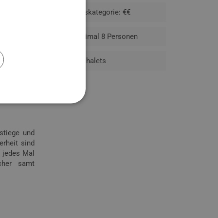
den idealen
Preiskategorie: €€
t komplett
 wo Sie als
Maximal 8 Personen
43 Chalets
& Apartment
dmoos, das
e.
stiege und
erheit sind
r jedes Mal
cher samt