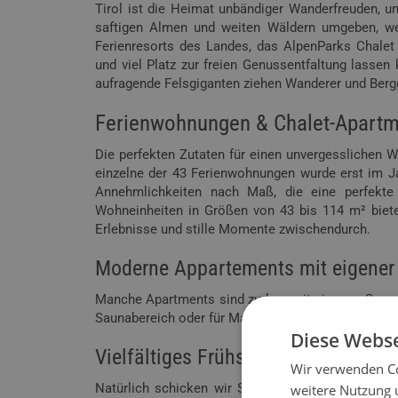
Tirol ist die Heimat unbändiger Wanderfreuden, un
saftigen Almen und weiten Wäldern umgeben, wec
Ferienresorts des Landes, das AlpenParks Chalet
und viel Platz zur freien Genussentfaltung lassen
aufragende Felsgiganten ziehen Wanderer und Berg
Ferienwohnungen & Chalet-Apartme
Die perfekten Zutaten für einen unvergesslichen W
einzelne der 43 Ferienwohnungen wurde erst im J
Annehmlichkeiten nach Maß, die eine perfekte
Wohneinheiten in Größen von 43 bis 114 m² biete
Erlebnisse und stille Momente zwischendurch.
Moderne Appartements mit eigener 
Manche Apartments sind zudem mit eigenen Saunen 
Saunabereich oder für Massagen und Beauty-Treatm
Diese Webse
Vielfältiges Frühstücksbuffet mit 
Wir verwenden Co
Natürlich schicken wir Sie nicht hungrig auf gr
weitere Nutzung 