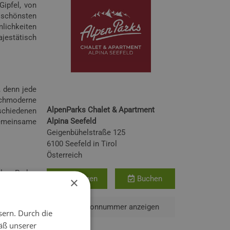
Gipfel, von
 schönsten
lichkeiten
ajestätisch
, denn jede
ochmoderne
AlpenParks Chalet & Apartment
schiedenen
Alpina Seefeld
gemeinsame
Geigenbühelstraße 125
6100 Seefeld in Tirol
Österreich
AlpenParks-
Anfragen
Buchen
×
Telefonnummer anzeigen
sern. Durch die
-Buffet am
äß unserer