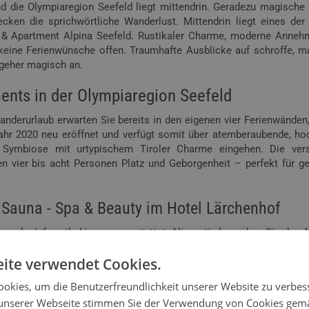
d die Olympiaregion Seefeld liegt mittendrin. Geradezu magische 
ken die sprichwörtliche Wanderlust. Mittendrin liegt eines der
 & Apartment Alpina Seefeld. Rustikaler Charme, moderne Annehm
 keine Ferienwünsche offen. Traumhafte Ausblicke auf schroffe, m
geher magisch an.
nts in der Olympiaregion Seefeld
anderurlaub erwarten Sie bereits in den eigenen vier Ferienwänden
ahr 2020 neu eröffnet und verfügt somit über atemberaubende, h
 Symbiose mit urtypischem Tiroler Charme eingehen. Die ver
n vier bis acht Personen Platz und Geborgenheit – perfekt für 
Sauna - Spa & Beauty im Hotel Lärchenhof
oder Infrarotkabinen ausgestattet. Alternativ besuchen Sie den 
ents, den marVita-Spa im Partnerhotel Lärchenhof ****S.
ite verwendet Cookies.
regionalen Bio-Produkten im AlpenParks Bistro
okies, um die Benutzerfreundlichkeit unserer Website zu verbes
oße Wanderung. Im Bistro erwartet Sie das kunterbunte AlpenParks
unserer Webseite stimmen Sie der Verwendung von Cookies gem