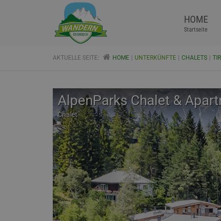
HOME
Startseite
AKTUELLE SEITE:
HOME
UNTERKÜNFTE
CHALETS
TI
AlpenParks Chalet & Apart
Chalet